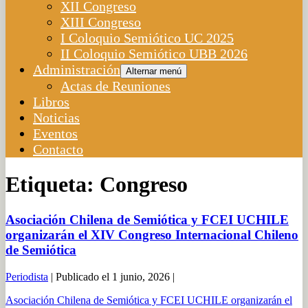
XII Congreso
XIII Congreso
I Coloquio Semiótico UC 2025
II Coloquio Semiótico UBB 2026
Administración
Alternar menú
Actas de Reuniones
Libros
Noticias
Eventos
Contacto
Etiqueta:
Congreso
Asociación Chilena de Semiótica y FCEI UCHILE
organizarán el XIV Congreso Internacional Chileno
de Semiótica
Periodista
|
Publicado el
1 junio, 2026
|
Asociación Chilena de Semiótica y FCEI UCHILE organizarán el