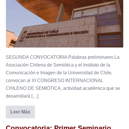
XI
Congreso
Internacional
Chileno
de
Semiótica
SEGUNDA CONVOCATORIA Palabras preliminares La
Asociación Chilena de Semiótica y el Instituto de la
Comunicación e Imagen de la Universidad de Chile,
convocan al XI CONGRESO INTERNACIONAL
CHILENO DE SEMIÓTICA, actividad académica que se
desarrollará […]
Segunda
Leer Más
Convocatoria:
XI
Congreso
Convocatoria: Primer Seminario