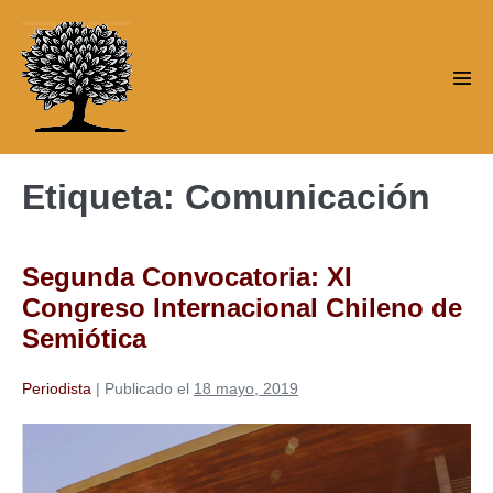
Saltar
al
contenido
Alte
men
Etiqueta:
Comunicación
Segunda Convocatoria: XI
Congreso Internacional Chileno de
Semiótica
Periodista
|
Publicado el
18 mayo, 2019
Segunda
Convocatoria: