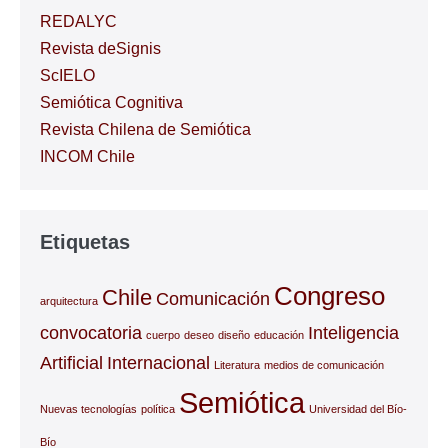
REDALYC
Revista deSignis
ScIELO
Semiótica Cognitiva
Revista Chilena de Semiótica
INCOM Chile
Etiquetas
Congreso
Chile
Comunicación
arquitectura
convocatoria
Inteligencia
cuerpo
deseo
diseño
educación
Artificial
Internacional
Literatura
medios de comunicación
Semiótica
Nuevas tecnologías
política
Universidad del Bío-
Bío