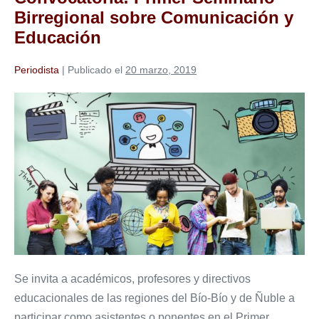
Internacional
Birregional sobre Comunicación y
Chileno
de
Educación
Semiótica
Periodista
|
Publicado el
20 marzo, 2019
Convocatoria:
Primer
Seminario
Birregional
sobre
Comunicación
y
Educación
Se invita a académicos, profesores y directivos
educacionales de las regiones del Bío-Bío y de Ñuble a
participar como asistentes o ponentes en el Primer