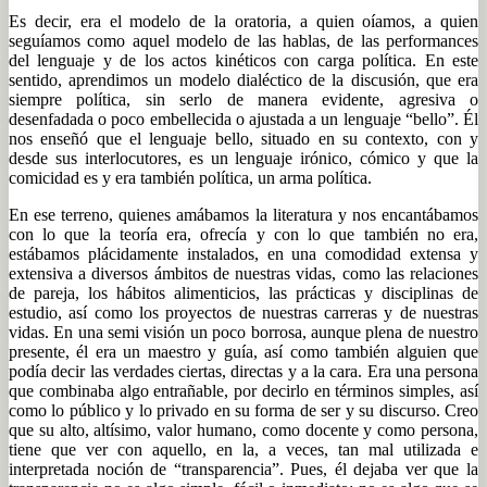
Es decir, era el modelo de la oratoria, a quien oíamos, a quien
seguíamos como aquel modelo de las hablas, de las performances
del lenguaje y de los actos kinéticos con carga política. En este
sentido, aprendimos un modelo dialéctico de la discusión, que era
siempre política, sin serlo de manera evidente, agresiva o
desenfadada o poco embellecida o ajustada a un lenguaje “bello”. Él
nos enseñó que el lenguaje bello, situado en su contexto, con y
desde sus interlocutores, es un lenguaje irónico, cómico y que la
comicidad es y era también política, un arma política.
En ese terreno, quienes amábamos la literatura y nos encantábamos
con lo que la teoría era, ofrecía y con lo que también no era,
estábamos plácidamente instalados, en una comodidad extensa y
extensiva a diversos ámbitos de nuestras vidas, como las relaciones
de pareja, los hábitos alimenticios, las prácticas y disciplinas de
estudio, así como los proyectos de nuestras carreras y de nuestras
vidas. En una semi visión un poco borrosa, aunque plena de nuestro
presente, él era un maestro y guía, así como también alguien que
podía decir las verdades ciertas, directas y a la cara. Era una persona
que combinaba algo entrañable, por decirlo en términos simples, así
como lo público y lo privado en su forma de ser y su discurso. Creo
que su alto, altísimo, valor humano, como docente y como persona,
tiene que ver con aquello, en la, a veces, tan mal utilizada e
interpretada noción de “transparencia”. Pues, él dejaba ver que la