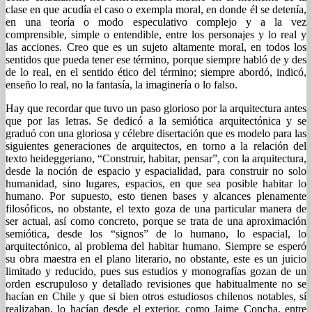
clase en que acudía el caso o exempla moral, en donde él se detenía,
en una teoría o modo especulativo complejo y a la vez
comprensible, simple o entendible, entre los personajes y lo real y
las acciones. Creo que es un sujeto altamente moral, en todos los
sentidos que pueda tener ese término, porque siempre habló de y des
de lo real, en el sentido ético del término; siempre abordó, indicó,
enseño lo real, no la fantasía, la imaginería o lo falso.
Hay que recordar que tuvo un paso glorioso por la arquitectura antes
que por las letras. Se dedicó a la semiótica arquitectónica y se
graduó con una gloriosa y célebre disertación que es modelo para las
siguientes generaciones de arquitectos, en torno a la relación del
texto heideggeriano, “Construir, habitar, pensar”, con la arquitectura,
desde la noción de espacio y espacialidad, para construir no solo
humanidad, sino lugares, espacios, en que sea posible habitar lo
humano. Por supuesto, esto tienen bases y alcances plenamente
filosóficos, no obstante, el texto goza de una particular manera de
ser actual, así como concreto, porque se trata de una aproximación
semiótica, desde los “signos” de lo humano, lo espacial, lo
arquitectónico, al problema del habitar humano. Siempre se esperó
su obra maestra en el plano literario, no obstante, este es un juicio
limitado y reducido, pues sus estudios y monografías gozan de un
orden escrupuloso y detallado revisiones que habitualmente no se
hacían en Chile y que si bien otros estudiosos chilenos notables, sí
realizaban, lo hacían desde el exterior, como Jaime Concha, entre