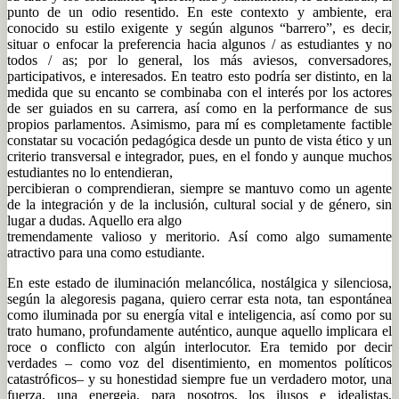
punto de un odio resentido. En este contexto y ambiente, era
conocido su estilo exigente y según algunos “barrero”, es decir,
situar o enfocar la preferencia hacia algunos / as estudiantes y no
todos / as; por lo general, los más aviesos, conversadores,
participativos, e interesados. En teatro esto podría ser distinto, en la
medida que su encanto se combinaba con el interés por los actores
de ser guiados en su carrera, así como en la performance de sus
propios parlamentos. Asimismo, para mí es completamente factible
constatar su vocación pedagógica desde un punto de vista ético y un
criterio transversal e integrador, pues, en el fondo y aunque muchos
estudiantes no lo entendieran,
percibieran o comprendieran, siempre se mantuvo como un agente
de la integración y de la inclusión, cultural social y de género, sin
lugar a dudas. Aquello era algo
tremendamente valioso y meritorio. Así como algo sumamente
atractivo para una como estudiante.
En este estado de iluminación melancólica, nostálgica y silenciosa,
según la alegoresis pagana, quiero cerrar esta nota, tan espontánea
como iluminada por su energía vital e inteligencia, así como por su
trato humano, profundamente auténtico, aunque aquello implicara el
roce o conflicto con algún interlocutor. Era temido por decir
verdades – como voz del disentimiento, en momentos políticos
catastróficos– y su honestidad siempre fue un verdadero motor, una
fuerza, una energeia, para nosotros, los ilusos e idealistas,