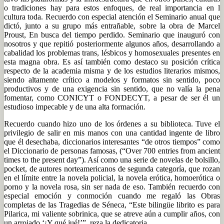
o tradiciones hay para estos enfoques, de real importancia en l
cultura toda. Recuerdo con especial atención el Seminario anual que
dictó, junto a su grupo más entrañable, sobre la obra de Marcel
Proust, En busca del tiempo perdido. Seminario que inauguró con
nosotros y que repitió posteriormente algunos años, desarrollando a
cabalidad los problemas trans, lésbicos y homosexuales presentes en
esta magna obra. Es así también como destaco su posición crítica
respecto de la academia misma y de los estudios literarios mismos,
siendo altamente crítico a modelos y formatos sin sentido, poco
productivos y de una exigencia sin sentido, que no valía la pena
fomentar, como CONICYT o FONDECYT, a pesar de ser él un
estudioso impecable y de una alta formación.
Recuerdo cuando hizo uno de los órdenes a su biblioteca. Tuve el
privilegio de salir en mis manos con una cantidad ingente de libro
que él desechaba, diccionarios interesantes “de otros tiempos” como
el Diccionario de personas famosas, (“Over 700 entries from ancient
times to the present day”). Así como una serie de novelas de bolsillo,
pocket, de autores norteamericanos de segunda categoría, que rozan
en el límite entre la novela policial, la novela erótica, homoerótica o
porno y la novela rosa, sin ser nada de eso. También recuerdo con
especial emoción y conmoción cuando me regaló las Obras
completas de las Tragedias de Séneca, “Este bilingüe librito es para
Pilarica, mi valiente sobrinica, que se atreve aún a cumplir años, con
un arrojado ‘¡Y qué jué!’”, reza la dedicatoria.