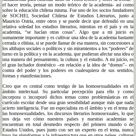
el hacer teoría, pensar un modo teórico de la academia- así como
sobre la educación chilena misma. Fue uno de los socios fundadores
de SOCHEl, Sociedad Chilena de Estudios Literarios, junto a
Mauricio Ostria, entre otros y se puede decir que defendió en una
relativa soledad los estudios literarios, mientras en el país y en la
academia, “se hacían otras cosas”. Algo que a mi juicio es
sumamente importante y es cultivar una idea de la academia bastante
cerrada o elitista, si se puede llamar de esa manera, sin concesiones a
los altibajos sociales o políticos y sin miramientos a los “poderes” de
turno en la política y en la academia, que pudieran afectar una idea o
una manera del pensamiento, la cultura y el estudio. A mi juicio, es
el gran luchador doméstico –en relación a la idea de “domus”– en
contra del poder y los poderes en cualesquiera de sus sentidos,
formas y manifestaciones.
Creo que es central como testigo de las homosexualidades en el
ámbito intelectual. Su particular percepción para ello y como
incorpora o incorporó dichos temas como problemáaticas en el
currículo escolar desde una gran sensibilidad aunque más que nada
acierto inteligencia. Fue un especialista en el ámbito y en el tema de
las homosexualidades, los discursos literarios homosexuales, lo que
nos deja ver cómo nuestros países y nuestras academias se
encuentran en total desmedro respecto del primero mundo o de
Estados Unidos, pues junto con ser un experto en el tema, nunca
tuvo las plataformas y la infraestructura que en otros países, culturas