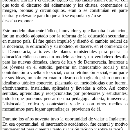
que todo el discurso del aditamento y los chistes, comentarios al
margen, bromas y circunloquios, eran o se constituían en parte
central y relevante para lo que allí se exponían y / o se
deseaba exponer.
Este modelo altamente lúdico, innovador y que llamaba la atención,
fue un modelo adoptado por la reforma de la educación secundaria
en nuestro país. Él fue quien impulsó y diseñó el cambio radical de
la docencia, la educación y su modelo, el docere, en el comienzo de
la Democracia, a través de planes ministeriales para pensar la
educación chilena como un modelo activo y un verdadero desafío
para las nuevas décadas, ahora de luz y de Democracia. Interesar a
los jóvenes en el estudio, generar un intercambio social y una
contribución o vuelta a lo social, como retribución social, eran parte
de sus ideas, no solo en cuanto ideario o imaginario, sino como un
idealismo utópico concreto, plasmado en metodologías que fueron,
efectivamente, instaladas, aplicadas y llevadas a cabo. Así como
sentidas, aprendidas y recepcionadas por profesores y estudiantes;
todo lo que podemos pensar de una pedagogía abierta, transversal,
“dislocada”, crítica y contestaría y de / con otros medios o
mecanismos para lograr aprendizajes, provienen de él.
Durante los años noventa tuvo la oportunidad de viajar a Inglaterra.
En esa oportunidad, el intercambio académico, fue central y motivo
fundamental para cimentar tanto su visión teórico y sobre la teoría, -