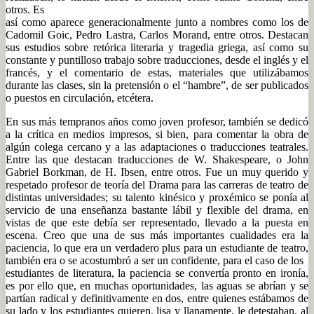
otros. Es
así como aparece generacionalmente junto a nombres como los de
Cadomil Goic, Pedro Lastra, Carlos Morand, entre otros. Destacan
sus estudios sobre retórica literaria y tragedia griega, así como su
constante y puntilloso trabajo sobre traducciones, desde el inglés y el
francés, y el comentario de estas, materiales que utilizábamos
durante las clases, sin la pretensión o el “hambre”, de ser publicados
o puestos en circulación, etcétera.
En sus más tempranos años como joven profesor, también se dedicó
a la crítica en medios impresos, si bien, para comentar la obra de
algún colega cercano y a las adaptaciones o traducciones teatrales.
Entre las que destacan traducciones de W. Shakespeare, o John
Gabriel Borkman, de H. Ibsen, entre otros. Fue un muy querido y
respetado profesor de teoría del Drama para las carreras de teatro de
distintas universidades; su talento kinésico y proxémico se ponía al
servicio de una enseñanza bastante lábil y flexible del drama, en
vistas de que este debía ser representado, llevado a la puesta en
escena. Creo que una de sus más importantes cualidades era la
paciencia, lo que era un verdadero plus para un estudiante de teatro,
también era o se acostumbró a ser un confidente, para el caso de los
estudiantes de literatura, la paciencia se convertía pronto en ironía,
es por ello que, en muchas oportunidades, las aguas se abrían y se
partían radical y definitivamente en dos, entre quienes estábamos de
su lado y los estudiantes quieren, lisa y llanamente, le detestaban, al