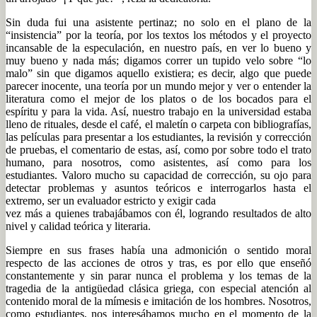
Sin duda fui una asistente pertinaz; no solo en el plano de la
“insistencia” por la teoría, por los textos los métodos y el proyecto
incansable de la especulación, en nuestro país, en ver lo bueno y
muy bueno y nada más; digamos correr un tupido velo sobre “lo
malo” sin que digamos aquello existiera; es decir, algo que puede
parecer inocente, una teoría por un mundo mejor y ver o entender la
literatura como el mejor de los platos o de los bocados para el
espíritu y para la vida. Así, nuestro trabajo en la universidad estaba
lleno de rituales, desde el café, el maletín o carpeta con bibliografías,
las películas para presentar a los estudiantes, la revisión y corrección
de pruebas, el comentario de estas, así, como por sobre todo el trato
humano, para nosotros, como asistentes, así como para los
estudiantes. Valoro mucho su capacidad de corrección, su ojo para
detectar problemas y asuntos teóricos e interrogarlos hasta el
extremo, ser un evaluador estricto y exigir cada
vez más a quienes trabajábamos con él, logrando resultados de alto
nivel y calidad teórica y literaria.
Siempre en sus frases había una admonición o sentido moral
respecto de las acciones de otros y tras, es por ello que enseñó
constantemente y sin parar nunca el problema y los temas de la
tragedia de la antigüedad clásica griega, con especial atención al
contenido moral de la mímesis e imitación de los hombres. Nosotros,
como estudiantes, nos interesábamos mucho en el momento de la