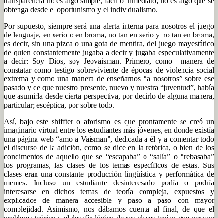
transparencia no es algo simple, fácil o inmediato; no es algo que se
obtenga desde el oportunismo y el individualismo.
Por supuesto, siempre será una alerta interna para nosotros el juego
de lenguaje, en serio o en broma, no tan en serio y no tan en broma,
es decir, sin una pizca o una gota de mentira, del juego mayestático
de quien constantemente jugaba a decir y jugaba especulativamente
a decir: Soy Dios, soy Jeovaisman. Primero, como manera de
constatar como testigo sobreviviente de épocas de violencia social
extrema y como una manera de enseñarnos “a nosotros” sobre ese
pasado y de que nuestro presente, nuevo y nuestra “juventud”, había
que asumirla desde cierta perspectiva, por decirlo de alguna manera,
particular; escéptica, por sobre todo.
Así, bajo este shiffter o aforismo es que prontamente se creó un
imaginario virtual entre los estudiantes más jóvenes, en donde existía
una página web “amo a Vaisman”, dedicada a él y a comentar todo
el discurso de la adición, como se dice en la retórica, o bien de los
condimentos de aquello que se “escapaba” o “salía” o “rebasaba”
los programas, las clases de los temas específicos de estas. Sus
clases eran una constante producción lingüística y performática de
memes. Incluso un estudiante desinteresado podía o podría
interesarse en dichos temas de teoría compleja, expuestos y
explicados de manera accesible y paso a paso con mayor
complejidad. Asimismo, nos dábamos cuenta al final, de que el
problema teórico y el desafío lógico de sus clases tenían que ver con