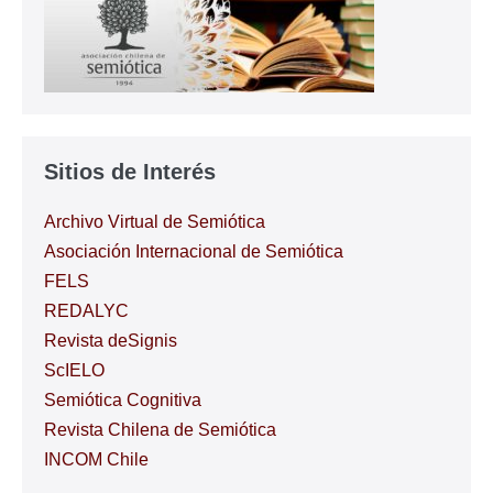
UCHILE
organizarán
el
XIV
Congreso
Internacional
Chileno
de
Semiótica
Sitios de Interés
Archivo Virtual de Semiótica
Asociación Internacional de Semiótica
FELS
REDALYC
Revista deSignis
ScIELO
Semiótica Cognitiva
Revista Chilena de Semiótica
INCOM Chile