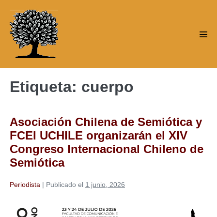
Saltar
al
contenido
Alte
men
Etiqueta:
cuerpo
Asociación Chilena de Semiótica y
FCEI UCHILE organizarán el XIV
Congreso Internacional Chileno de
Semiótica
Periodista
|
Publicado el
1 junio, 2026
Asociación