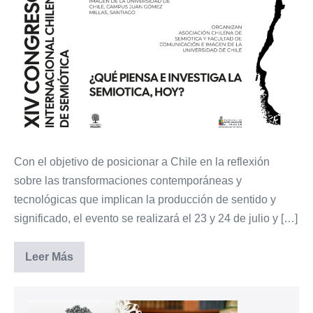
Chilena
de
Semiótica
y
FCEI
UCHILE
organizarán
el
XIV
Con el objetivo de posicionar a Chile en la reflexión
Congreso
sobre las transformaciones contemporáneas y
Internacional
tecnológicas que implican la producción de sentido y
Chileno
significado, el evento se realizará el 23 y 24 de julio y […]
de
Semiótica
Asociación
Leer Más
Chilena
de
Semiótica
y
FCEI