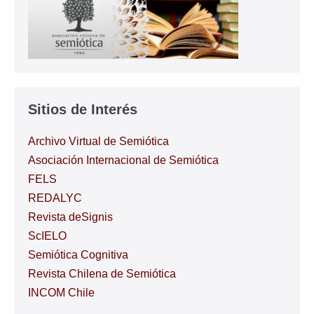
UCHILE
organizarán
el
XIV
Congreso
Internacional
Chileno
de
Semiótica
Sitios de Interés
Archivo Virtual de Semiótica
Asociación Internacional de Semiótica
FELS
REDALYC
Revista deSignis
ScIELO
Semiótica Cognitiva
Revista Chilena de Semiótica
INCOM Chile