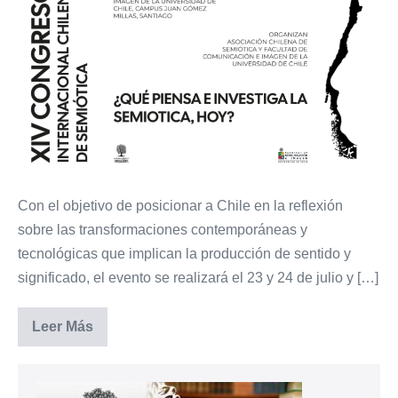
Chilena
de
Semiótica
y
FCEI
UCHILE
organizarán
el
XIV
Con el objetivo de posicionar a Chile en la reflexión
Congreso
sobre las transformaciones contemporáneas y
Internacional
tecnológicas que implican la producción de sentido y
Chileno
significado, el evento se realizará el 23 y 24 de julio y […]
de
Semiótica
Asociación
Leer Más
Chilena
de
Semiótica
y
FCEI