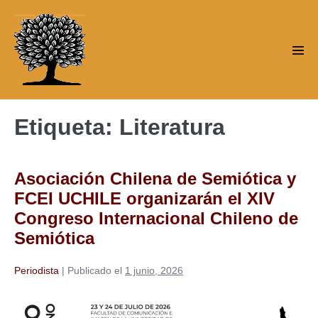
Saltar
al
contenido
Alte
men
Etiqueta:
Literatura
Asociación Chilena de Semiótica y
FCEI UCHILE organizarán el XIV
Congreso Internacional Chileno de
Semiótica
Periodista
|
Publicado el
1 junio, 2026
Asociación